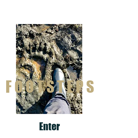
F O O T S T E P S
Enter